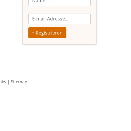
» Registrieren
nks
|
Sitemap